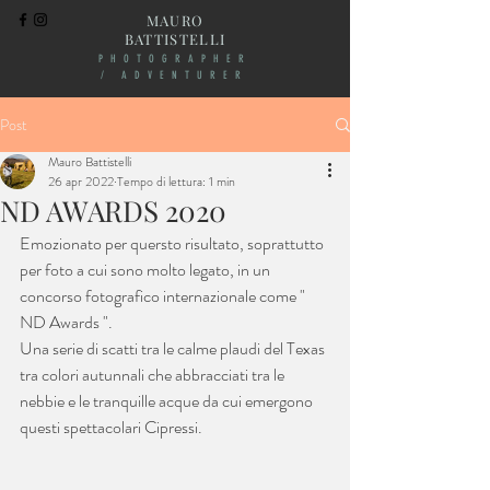
MAURO
BATTISTELLI
PHOTOGRAPHER
/ ADVENTURER
Post
Mauro Battistelli
26 apr 2022
Tempo di lettura: 1 min
ND AWARDS 2020
Emozionato per quersto risultato, soprattutto 
per foto a cui sono molto legato, in un 
concorso fotografico internazionale come " 
ND Awards ".
Una serie di scatti tra le calme plaudi del Texas 
tra colori autunnali che abbracciati tra le 
nebbie e le tranquille acque da cui emergono 
questi spettacolari Cipressi.